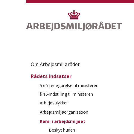
S
p
r
i
n
g
o
v
S
e
p
Om Arbejdsmiljørådet
r
r
h
Rådets indsatser
i
o
n
§ 66-redegørelse til ministeren
v
g
e
§ 16-indstilling til ministeren
o
d
Arbejdsulykker
v
m
Anmeld arbejdsulykker
Arbejdsmiljøorganisation
e
e
r
Sæt spot på arbejdsmiljøet
Kemi i arbejdsmiljøet
n
v
u
Beskyt huden