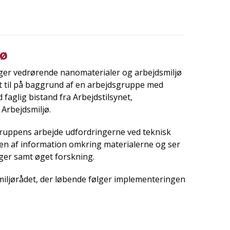
jø
ger vedrørende nanomaterialer og arbejdsmiljø
et til på baggrund af en arbejdsgruppe med
aglig bistand fra Arbejdstilsynet,
 Arbejdsmiljø.
ruppens arbejde udfordringerne ved teknisk
den af information omkring materialerne og ser
er samt øget forskning.
iljørådet, der løbende følger implementeringen