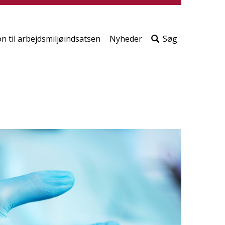
print
side
Søg
efter
on til arbejdsmiljøindsatsen
Nyheder
Søg
indho
på
siden