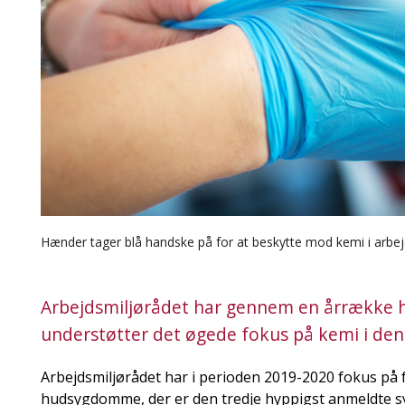
Hænder tager blå handske på for at beskytte mod kemi i arbej
Arbejdsmiljørådet har gennem en årrække ha
understøtter det øgede fokus på kemi i den 
Arbejdsmiljørådet har i perioden 2019-2020 fokus på
hudsygdomme, der er den tredje hyppigst anmeldte 