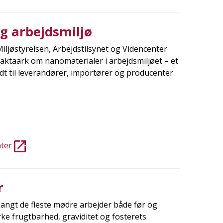
g arbejdsmiljø
ljøstyrelsen, Arbejdstilsynet og Videncenter
faktaark om nanomaterialer i arbejdsmiljøet – et
dt til leverandører, importører og producenter
nter
r
angt de fleste mødre arbejder både før og
rke frugtbarhed, graviditet og fosterets