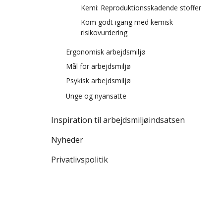
e
Kemi: Reproduktionsskadende stoffer
n
Kom godt igang med kemisk
s
risikovurdering
t
r
Ergonomisk arbejdsmiljø
e
Mål for arbejdsmiljø
m
Psykisk arbejdsmiljø
e
Kampagne Din grænse - LGBT+
Unge og nyansatte
n
u
LGBT+ medarbejder
Kampagne Din grænse - forebyg seksuel
Tag godt imod jeres unge medarbejder
Inspiration til arbejdsmiljøindsatsen
chikane
LGBT+ Q&A leder
LGBT+ Q&A AMO, TR, kolleger
Nyheder
Case-artikel IKEA
Privatlivspolitik
Case-artikel Københavns Kommune