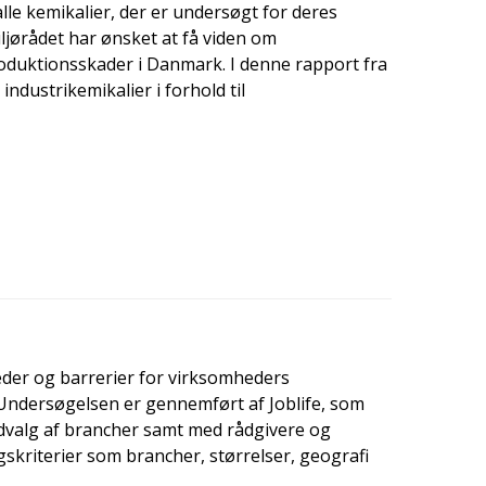
alle kemikalier, der er undersøgt for deres
ljørådet har ønsket at få viden om
uktionsskader i Danmark. I denne rapport fra
ndustrikemikalier i forhold til
eder og barrerier for virksomheders
. Undersøgelsen er gennemført af Joblife, som
udvalg af brancher samt med rådgivere og
gskriterier som brancher, størrelser, geografi