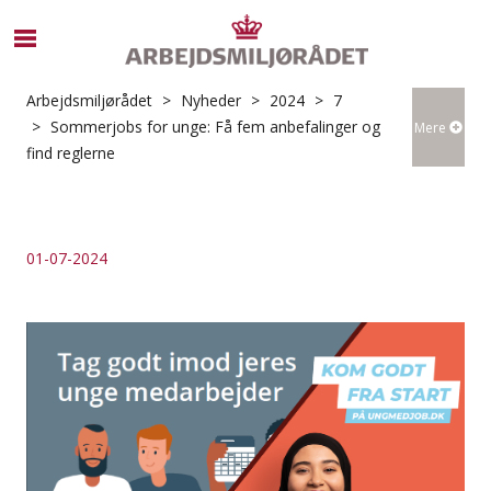
S
ø
g
Arbejdsmiljørådet
Nyheder
2024
7
e
Sommerjobs for unge: Få fem anbefalinger og
Mere
f
find reglerne
t
e
r
i
01-07-2024
n
d
h
o
l
d
p
å
s