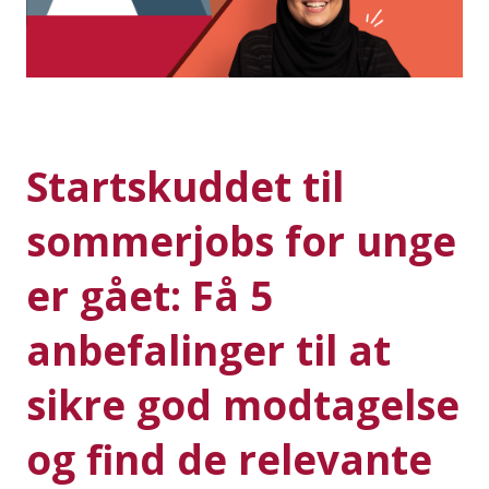
i
d
e
n
Startskuddet til
sommerjobs for unge
er gået: Få 5
anbefalinger til at
sikre god modtagelse
og find de relevante