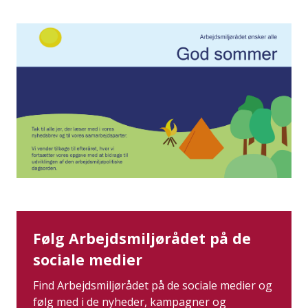
Følg Arbejdsmiljørådet på de
sociale medier
Find Arbejdsmiljørådet på de sociale medier og
følg med i de nyheder, kampagner og